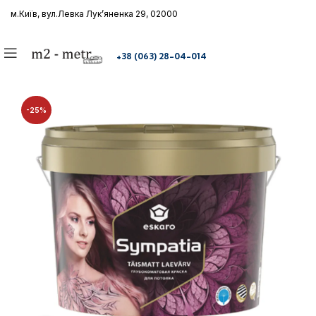
м.Київ, вул.Левка Лукʼяненка 29
,
02000
+38 (063) 28-04-014
-25%