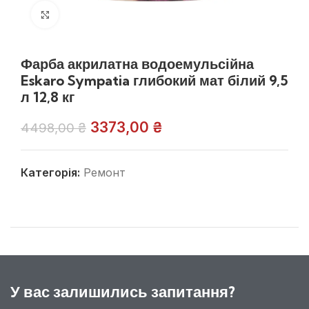
Клацніть, щоб збільшити
Фарба акрилатна водоемульсійна
Eskaro Sympatia глибокий мат білий 9,5
л 12,8 кг
3373,00
₴
4498,00
₴
Категорія:
Ремонт
У вас залишились запитання?